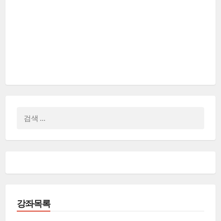
검
색:
강좌목록