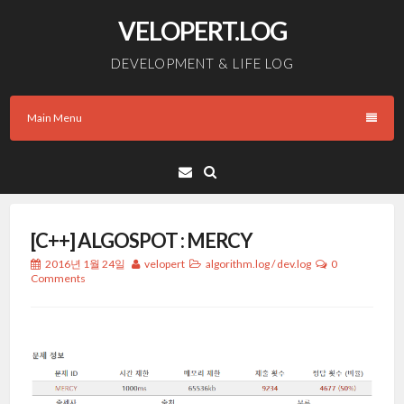
Skip
VELOPERT.LOG
to
content
DEVELOPMENT & LIFE LOG
Main Menu
Email
[C++] ALGOSPOT : MERCY
2016년 1월 24일
velopert
algorithm.log
/
dev.log
0
Comments