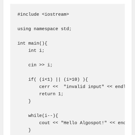
#include <iostream>

using namespace std;

int main(){

    int i;

    cin >> i;

    if( (i<1) || (i>10) ){

        cerr <<  "invalid input" << endl;

        return 1;

    }

    while(i--){

        cout << "Hello Algospot!" << endl;

    }
