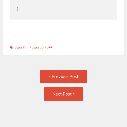
}
algorithm
/
algospot
/
c++
Post
Previous
Previous Post
post:
navigation
Next
Next Post
Post: