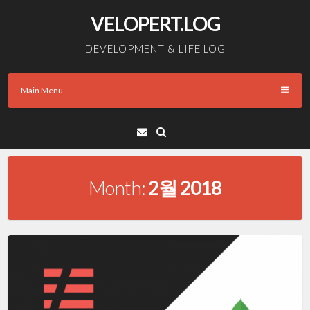
Skip
VELOPERT.LOG
to
content
DEVELOPMENT & LIFE LOG
Main Menu
Email
Month:
2월 2018