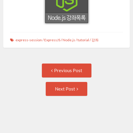
express-session
/
ExpressJS
/
Node.js
/
tutorial
/
강좌
Post
Previous
Previous Post
post:
navigation
Next
Next Post
Post: