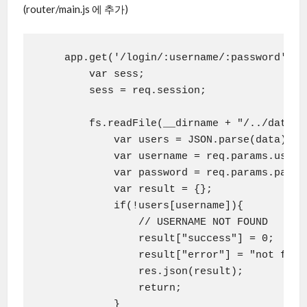
(router/main.js 에 추가)
    app.get('/login/:username/:password', fu
        var sess;

        sess = req.session;

        fs.readFile(__dirname + "/../data/u
            var users = JSON.parse(data);

            var username = req.params.userna
            var password = req.params.passwo
            var result = {};

            if(!users[username]){

                // USERNAME NOT FOUND

                result["success"] = 0;

                result["error"] = "not found
                res.json(result);

                return;

            }
