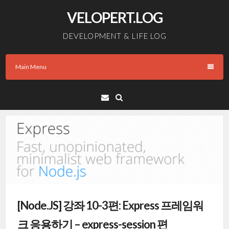
Skip
VELOPERT.LOG
to
content
DEVELOPMENT & LIFE LOG
Main Menu
Email
[Node.JS] 강좌 10-3편: Express 프레임워
크 응용하기 – express-session 편