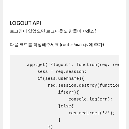
LOGOUT API
로그인이 있었으면 로그아웃도 만들어야겠죠?
다음 코드를 작성해주세요 (router/main.js 에 추가)
    app.get('/logout', function(req, res){

        sess = req.session;

        if(sess.username){

            req.session.destroy(function(err
                if(err){

                    console.log(err);

                }else{

                    res.redirect('/');

                }

            })
