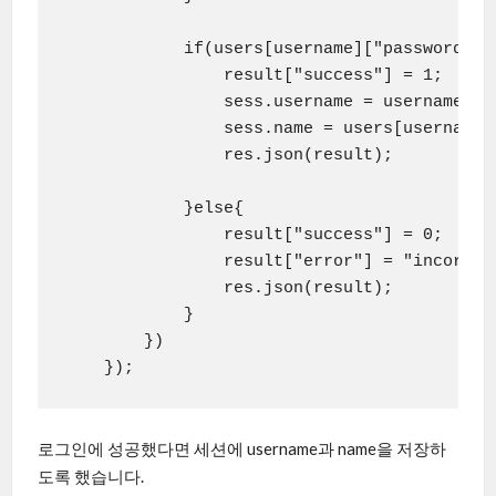
            if(users[username]["password"] =
                result["success"] = 1;

                sess.username = username;

                sess.name = users[username][
                res.json(result);

            }else{

                result["success"] = 0;

                result["error"] = "incorrect
                res.json(result);

            }

        })

로그인에 성공했다면 세션에 username과 name을 저장하
도록 했습니다.