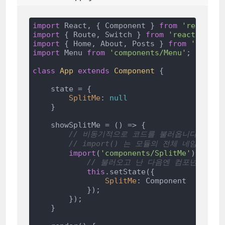
import
 React, { Component } 
from
'react'
import
 { Route, Switch } 
from
'react-route
import
 { Home, About, Posts } 
from
'pages'
import
 Menu 
from
'components/Menu'
;

class
App
extends
Component
{

    state = {

SplitMe
: 
null
    }

    showSplitMe = 
()
 =>
 {

// 비동기적으로 코드를 불러옵니다. 함수의
// import() 는 모듈의 전체 네임스페
import
(
'components/SplitMe'
).then(
// 불러오고 난 다음엔 컴포넌트를 st
this
.setState({

SplitMe
: Component

            });

        });

    }
