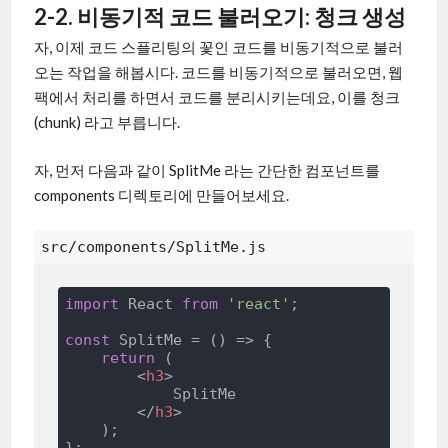
2-2. 비동기적 코드 불러오기: 청크 생성
자, 이제 코드 스플리팅의 꽃인 코드를 비동기적으로 불러
오는 작업을 해봅시다. 코드를 비동기적으로 불러오면, 웹
팩에서 처리를 하면서 코드를 분리시키는데요, 이를 청크
(chunk) 라고 부릅니다.
자, 먼저 다음과 같이 SplitMe 라는 간단한 컴포넌트를
components 디렉토리에 만들어보세요.
src/components/SplitMe.js
import
 React 
from
'react'
;

const
 SplitMe = 
()
 =>
 {

return
 (

<
h3
>
            SplitMe

</
h3
>
    );

};
