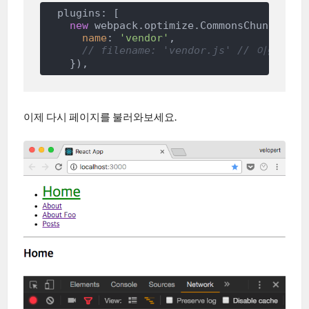
  plugins: [

new
 webpack.optimize.CommonsChunkPlugin
name
: 
'vendor'
,

// filename: 'vendor.js' // 이
이제 다시 페이지를 불러와보세요.