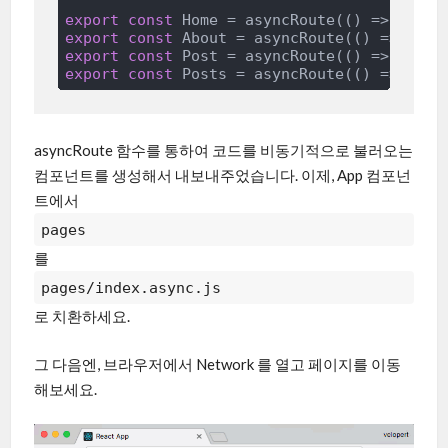
export
const
 Home = asyncRoute(
()
 =>
impor
export
const
 About = asyncRoute(
()
 =>
impo
export
const
 Post = asyncRoute(
()
 =>
impor
export
const
 Posts = asyncRoute(
()
 =>
impo
asyncRoute 함수를 통하여 코드를 비동기적으로 불러오는
컴포넌트를 생성해서 내보내주었습니다. 이제, App 컴포넌
트에서
pages
를
pages/index.async.js
로 치환하세요.
그 다음엔, 브라우저에서 Network 를 열고 페이지를 이동
해보세요.