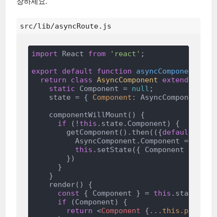
장하세요.
src/lib/asyncRoute.js
import
 React 
from
'react'
;

export
default
function
asyncComponent
(
get
return
class
AsyncComponent
extends
Reac
static
 Component = 
null
;

    state = { 
Component
: AsyncComponent.Com
    componentWillMount() {

if
 (!
this
.state.Component) {

        getComponent().then(
(
{
default
: Com
          AsyncComponent.Component = Compon
this
.setState({ Component })

        })

      }

    }

    render() {

const
 { Component } = 
this
.state

if
 (Component) {

return
<
Component
 {
...this.props
} 