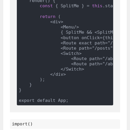
    render() {

const
 { SplitMe } = 
this
.state; 
/
return
 (

            <div>

                <Menu/>

                { SplitMe && <SplitMe/
                <button onClick={this.showS
                <Route exact path="/" compo
                <Route path="/posts" compon
                <Switch>

                    <Route path="/about/:na
                    <Route path="/about" co
                </Switch>

            </div>

        );

    }

}

import()