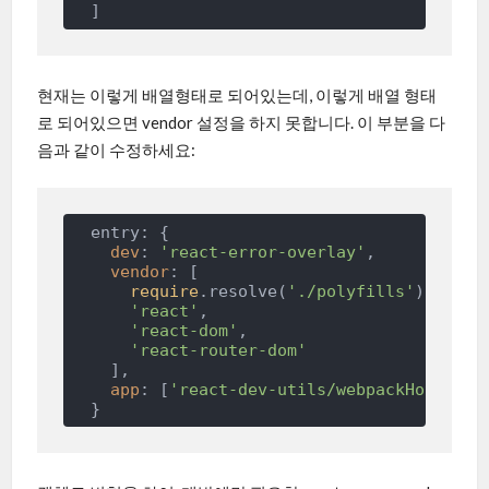
현재는 이렇게 배열형태로 되어있는데, 이렇게 배열 형태
로 되어있으면 vendor 설정을 하지 못합니다. 이 부분을 다
음과 같이 수정하세요:
  entry: {

dev
: 
'react-error-overlay'
,

vendor
: [

require
.resolve(
'./polyfills'
),

'react'
,

'react-dom'
,

'react-router-dom'
    ],

app
: [
'react-dev-utils/webpackHotDevCl