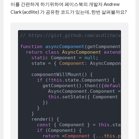
이를 간편하게 하기위하여 페이스북의 개발자 Andrew
Clark (acdlite) 가 공유한 코드가 있는데, 한번 살펴볼까요?
// https://gist.github.com/acdlite/a684330
function
asyncComponent
(
getComponent
) 
{

return
class
AsyncComponent
extends
Reac
static
 Component = 
null
;

    state = { 
Component
: AsyncComponent.Com
    componentWillMount() {

if
 (!
this
.state.Component) {

        getComponent().then(
(
{
default
: Com
          AsyncComponent.Component = Compon
this
.setState({ Component })

        })

      }

    }

    render() {

const
 { Component } = 
this
.state

if
 (Component) {

return
<
Component
 {
...this.props
} 