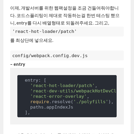
이제, 개발서버를 위한 웹팩설정을 조금 건들여줘야합니
다. 코드스플리팅이 제대로 작동하는걸 한번 테스팅 했으
니, entry를 다시 배열형태로 되돌려주세요. 그리고,
'react-hot-loader/patch'
를 최상단에 넣으세요.
config/webpack.config.dev.js
– entry
  entry: [

'react-hot-loader/patch'
, 

'react-dev-utils/webpackHotDevClient'
,

'react-error-overlay'
,

require
.resolve(
'./polyfills'
),

    paths.appIndexJs
