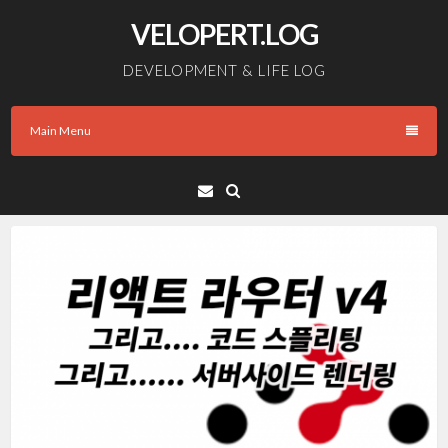
Skip
VELOPERT.LOG
to
content
DEVELOPMENT & LIFE LOG
Main Menu
Email