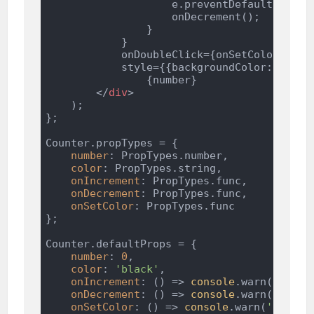
                    e.preventDefault(); 

                    onDecrement();

                }

            } 

            onDoubleClick={onSetColor}

            style={{backgroundColor: color}
                {number}

</
div
>
    );

};

Counter.propTypes = {

number
: PropTypes.number,

color
: PropTypes.string,

onIncrement
: PropTypes.func,

onDecrement
: PropTypes.func,

onSetColor
: PropTypes.func

};

Counter.defaultProps = {

number
: 
0
,

color
: 
'black'
,

onIncrement
: 
()
 =>
console
.warn(
'onInc
onDecrement
: 
()
 =>
console
.warn(
'onDec
onSetColor
: 
()
 =>
console
.warn(
'onSetC