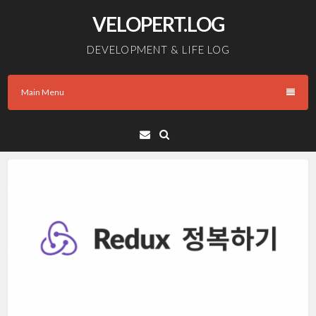
Skip
VELOPERT.LOG
to
content
DEVELOPMENT & LIFE LOG
Main Menu
Email