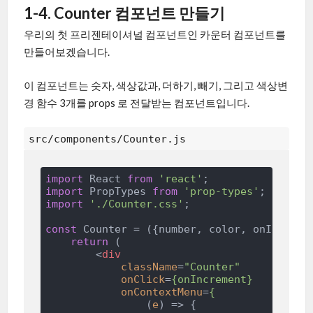
1-4. Counter 컴포넌트 만들기
우리의 첫 프리젠테이셔널 컴포넌트인 카운터 컴포넌트를
만들어보겠습니다.
이 컴포넌트는 숫자, 색상값과, 더하기, 빼기, 그리고 색상변
경 함수 3개를 props 로 전달받는 컴포넌트입니다.
src/components/Counter.js
import
 React 
from
'react'
import
 PropTypes 
from
'prop-types'
import
'./Counter.css'
;

const
 Counter = 
(
{number, color, onIncreme
return
 (

<
div
className
=
"Counter"
onClick
=
{onIncrement}
onContextMenu
=
{
                (
e
) =>
 { 
