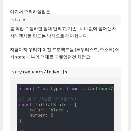
여기서 주의하실점은,
state
를 직접 수정하면 절대 안되고, 기존 state 값에 덮어쓴 새
상태객체를 만드는 방식으로 해야합니다.
지금까지 우리가 이전 프로젝트들 (투두리스트, 주소록) 에
서 state 내부의 객체를 다뤘었던것 처럼요.
src/reducers/index.js
import
 * 
as
 types 
from
'../actions/ActionT
// 초기 상태를 정의합니다
const
 initialState = {

color
: 
'black'
,

number
: 
0
};
