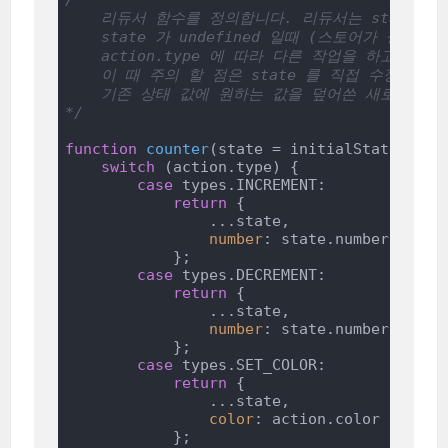
/* 

    리듀서 함수를 정의합니다. 리듀서는 state 와 
    state 가 undefined 일때 (스토어가 생성될때
    action.type 에 따라 다른 작업을 하고, 새
    이 때 주의 할 점은 state 를 직접 수정하면 안
    기존 상태 값에 원하는 값을 덮어쓴 새로운 객
*/
function
counter
(
state = initialState, act
switch
 (action.type) {

case
 types.INCREMENT: 

return
 {

                ...state,

number
: state.number + 
1
            };

case
 types.DECREMENT:

return
 {

                ...state,

number
: state.number - 
1
            };

case
 types.SET_COLOR:

return
 {

                ...state,

color
: action.color

            };
