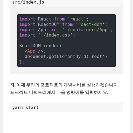
src/index.js
import
 React 
from
'react'
import
 ReactDOM 
from
'react-dom'
import
 App 
from
'./containers/App'
import
'./index.css'
;

ReactDOM.render(

<
App
 />
,

  document.getElementById('root')

자, 이제 우리의 프로젝트의 개발서버를 실행하겠습니다.
프로젝트 디렉토리에서 다음 명령어를 입력하세요.
yarn start