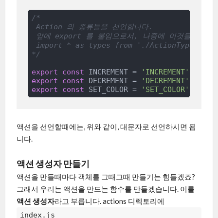
/* 

 Action 의 종류들을 선언합니다.

 앞에 export 를 붙임으로서, 나중에 이것들을 불러올
 import * as types from './ActionTypes' 
*/
export
const
 INCREMENT = 
'INCREMENT'
export
const
 DECREMENT = 
'DECREMENT'
export
const
 SET_COLOR = 
'SET_COLOR'
액션을 선언할때에는, 위와 같이, 대문자로 선언하시면 됩
니다.
액션 생성자 만들기
액션을 만들때마다 객체를 그때그때 만들기는 힘들겠죠?
그래서 우리는 액션을 만드는 함수를 만들겠습니다. 이를
액션 생성자
라고 부릅니다. actions 디렉토리에
index.js