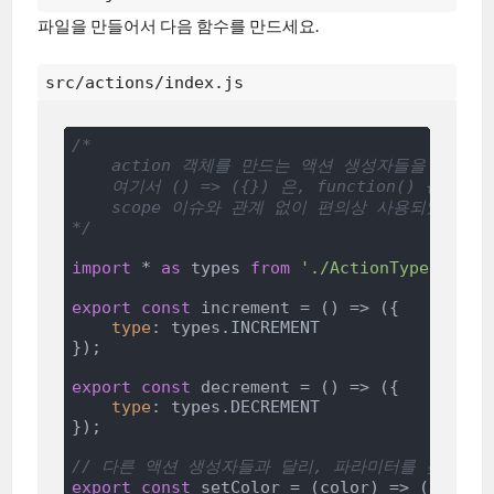
파일을 만들어서 다음 함수를 만드세요.
src/actions/index.js
/*

    action 객체를 만드는 액션 생성자들을 선언합니다. 
    여기서 () => ({}) 은, function() { re
    scope 이슈와 관계 없이 편의상 사용되었습니다.
*/
import
 * 
as
 types 
from
'./ActionTypes'
;

export
const
 increment = 
()
 =>
 ({

type
: types.INCREMENT

});

export
const
 decrement = 
()
 =>
 ({

type
: types.DECREMENT

});

// 다른 액션 생성자들과 달리, 파라미터를 갖고있
export
const
 setColor = 
(
color
) =>
 ({
