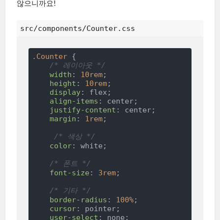
않으니까요!
src/components/Counter.css
.Counter
 {

/* 레이아웃 */
width
: 
10rem
;

height
: 
10rem
;

display
: flex;

align-items
: center;

justify-content
: center;

margin
: 
1rem
;

/* 색상 */
color
: white;

/* 폰트 */
font-size
: 
3rem
;

/* 기타 */
border-radius
: 
100%
;

cursor
: pointer;

user-select
: none;
