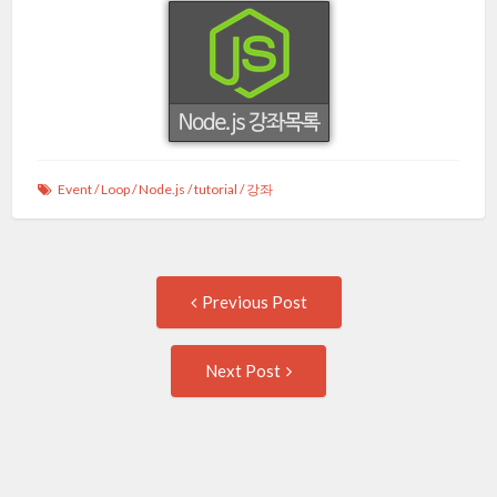
Event
/
Loop
/
Node.js
/
tutorial
/
강좌
Post
Previous
Previous Post
post:
navigation
Next
Next Post
Post: