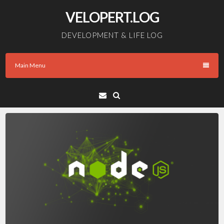
Skip
VELOPERT.LOG
to
content
DEVELOPMENT & LIFE LOG
Main Menu
Email