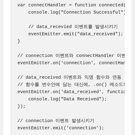
var connectHandler = function connected(){

    console.log("Connection Successful");

    // data_recevied 이벤트를 발생시키기

    eventEmitter.emit("data_received");

}

// connection 이벤트와 connectHandler 이벤트
eventEmitter.on('connection', connectHandler
// data_received 이벤트와 익명 함수와 연동

// 함수를 변수안에 담는 대신에, .on() 메소드의 
eventEmitter.on('data_received', function(){
    console.log("Data Received");

});

// connection 이벤트 발생시키기

eventEmitter.emit('connection');
