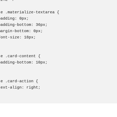
te .materialize-textarea {

adding: 0px;

padding-bottom: 36px;

margin-bottom: 0px;

ont-size: 18px;

te .card-content {

padding-bottom: 10px;

e .card-action {

text-align: right;
