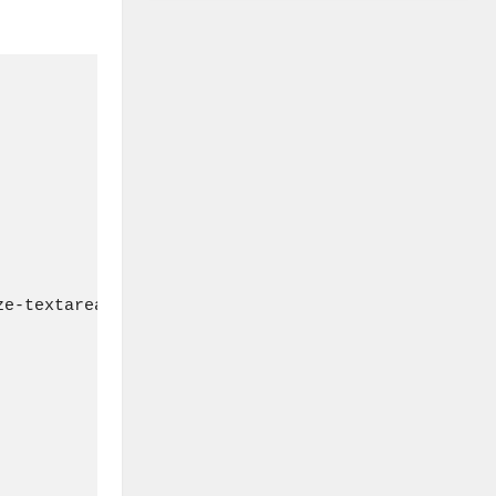
e-textarea" placeholder="Write down your memo"></t