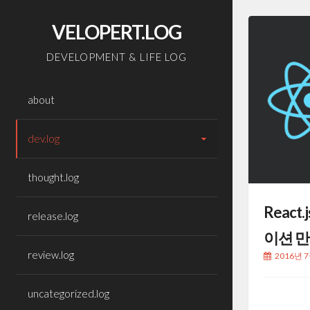
Skip
to
VELOPERT.LOG
content
DEVELOPMENT & LIFE LOG
about
dev.log
thought.log
React.
release.log
이션 만
review.log
2016년 
uncategorized.log