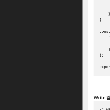
     
     
    }
}

cons
    r
    
    }
};

Write
/* WR