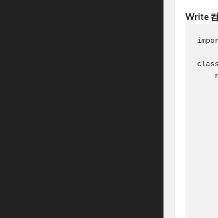
Write
impo
clas
    r
     
    
    
    
    
    
    
    
    
    
     
     