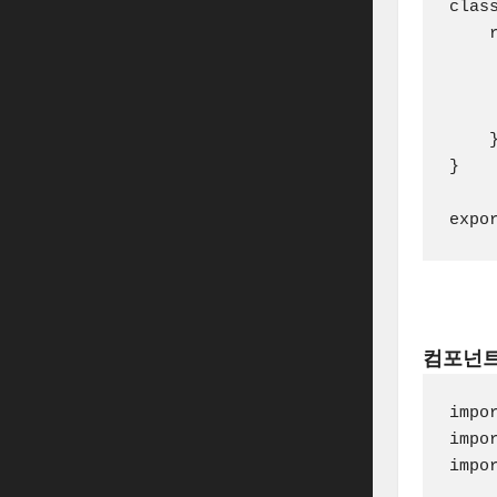
clas
    r
     
    
     
    }
}

컴포넌트
impo
impo
impo