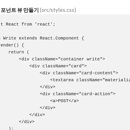
 컴포넌트 뷰 만들기
(src/styles.css)
rt React from 'react';

s Write extends React.Component {

ender() {

   return (

        <div className="container write">

            <div className="card">

                <div className="card-content">

                    <textarea className="materializ
                </div>

                <div className="card-action">

                    <a>POST</a>

                </div>

            </div>

       </div>

   );
