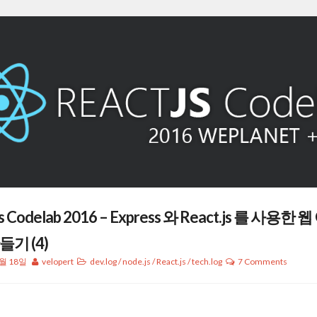
js Codelab 2016 – Express 와 React.js 를 사용
들기 (4)
7월 18일
velopert
dev.log
/
node.js
/
React.js
/
tech.log
7 Comments