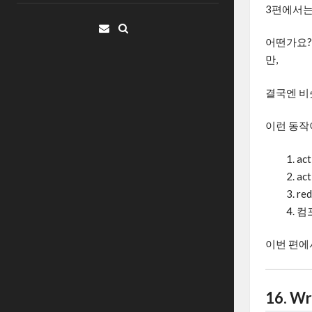
3편에서는
Email
어떤가요?
만,
결국엔 비
이런 동작
ac
ac
re
컴
이번 편에
16. 