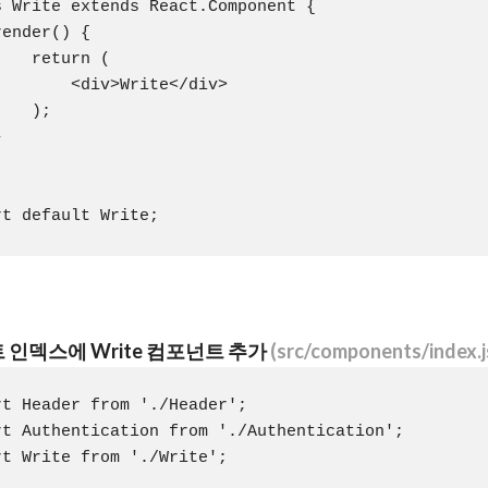
s Write extends React.Component {

ender() {

   return (

        <div>Write</div>

   );



 인덱스에 Write 컴포넌트 추가
(src/components/index.j
rt Header from './Header';

rt Authentication from './Authentication';

rt Write from './Write';
