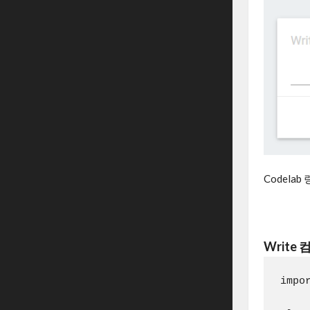
Codelab
Write
impo