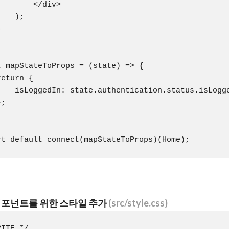
       </div>

   );



t mapStateToProps = (state) => {

eturn {

    isLoggedIn: state.authentication.status.isLogge
;

 컴포넌트를 위한 스타일 추가
(src/style.css)
ITE */
