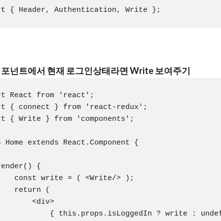
 컴포넌트에서 현재 로그인상태라면 Write 보여주기
rt React from 'react';

rt { connect } from 'react-redux';

rt { Write } from 'components';

s Home extends React.Component {

ender() {

    const write = ( <Write/> );

   return (

       <div>

            { this.props.isLoggedIn ? write : undef