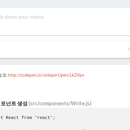
 링크:
http://codepen.io/velopert/pen/LkZKpx
 컴포넌트 생성
(src/components/Write.js)
rt React from 'react';
