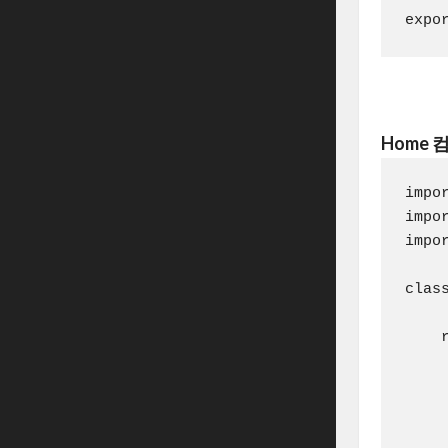
Home
impo
impo
impo
clas
    r
    
     
     
    