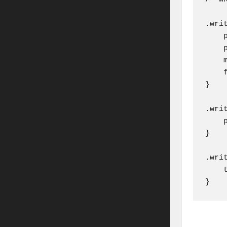
.wri
    p
    
    
    f
}

.wri
    
}

.writ
    
}