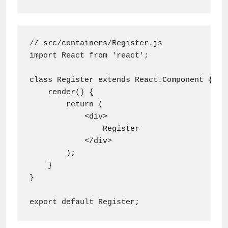
// src/containers/Register.js

import React from 'react';

class Register extends React.Component {

    render() {

        return (

            <div>

                Register

            </div>

        );

    }

}
