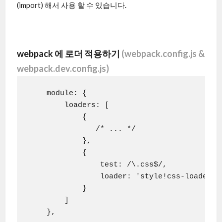
(import) 해서 사용 할 수 있습니다.
webpack 에 로더 적용하기
(webpack.config.js &
webpack.dev.config.js)
    module: {

        loaders: [

            {

               /* ... */

            },

            {

                test: /\.css$/,

                loader: 'style!css-loader'

            }

        ]

    },