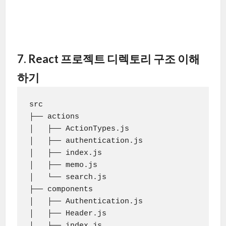
7. React 프로젝트 디렉토리 구조 이해
하기
src

├── actions

│   ├── ActionTypes.js

│   ├── authentication.js

│   ├── index.js

│   ├── memo.js

│   └── search.js

├── components

│   ├── Authentication.js

│   ├── Header.js

│   ├── index.js
