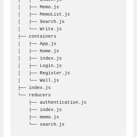
│   ├── Memo.js

│   ├── MemoList.js

│   ├── Search.js

│   └── Write.js

├── containers

│   ├── App.js

│   ├── Home.js

│   ├── index.js

│   ├── Login.js

│   ├── Register.js

│   └── Wall.js

├── index.js

└── reducers

    ├── authentication.js

    ├── index.js

    ├── memo.js

    └── search.js