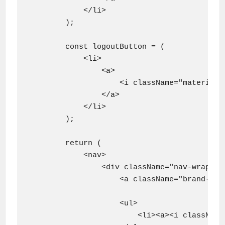
            </li>

        );

        const logoutButton = (

            <li>

                <a>

                    <i className="material-i
                </a>

            </li>

        );

        return (

            <nav>

                <div className="nav-wrapper 
                    <a className="brand-logo
                    <ul>

                        <li><a><i className