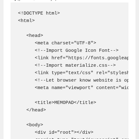
<!DOCTYPE html>

<html>

   <head>

      <meta charset="UTF-8">

      <!--Import Google Icon Font-->

      <link href="https://fonts.googleapis.
      <!--Import materialize.css-->

      <link type="text/css" rel="stylesheet
      <!--Let browser know website is optimi
      <meta name="viewport" content="width=
      <title>MEMOPAD</title>

   </head>

   <body>

      <div id="root"></div>
