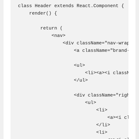
class Header extends React.Component {

    render() {

        return (

            <nav>

                <div className="nav-wrapper 
                    <a className="brand-logo
                    <ul>

                        <li><a><i className
                    </ul>

                    <div className="right">

                        <ul>

                            <li>

                                <a><i class
                            </li>

                            <li>
