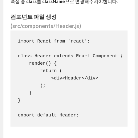
속성 중
class
를
className
으로 변경해주셔야합니다.
컴포넌트 파일 생성
(src/components/Header.js)
import React from 'react';

class Header extends React.Component {

    render() {

        return (

            <div>Header</div>

        );

    }

}
