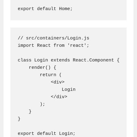
export default Home;
// src/containers/Login.js

import React from 'react';

class Login extends React.Component {

    render() {

        return (

            <div>

                Login

            </div>

        );

    }

}
