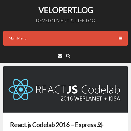
Skip
VELOPERT.LOG
to
content
DEVELOPMENT & LIFE LOG
Main Menu
Email
React.js Codelab 2016 – Express 와