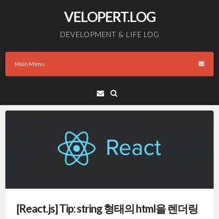
Skip
VELOPERT.LOG
to
content
DEVELOPMENT & LIFE LOG
Main Menu
Email
[React.js] Tip: string 형태의 html을 렌더링