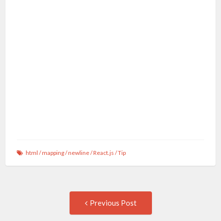
html
/
mapping
/
newline
/
React.js
/
Tip
Post
Previous
Previous Post
post: