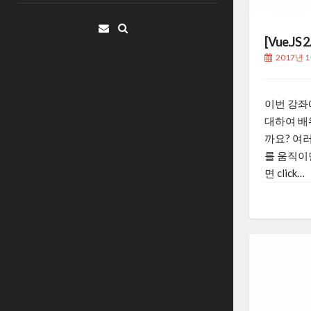
Email
[Vue.JS 
2017년 
이번 강좌
대하여 배
까요? 여
를 움직이면
면 click…