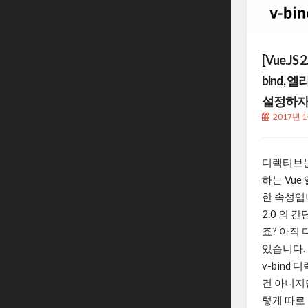
[Vue.JS 2
bind,
설정하
2017년 
디렉티브는
하는 Vu
한 속성입니
2.0 의 
죠? 아직
있습니다.
v-bind
건 아니지
렇게 따로