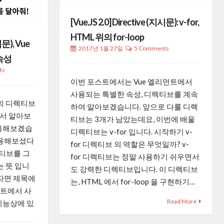
[Vue.JS 2.0] Directive (지시문): v-for,
HTML 위의 for-loop
시문), Vue
2017년 1월 27일
5 Comments
속성
ts
이번 포스트에서는 Vue 엘리먼트에서
사용되는 특별한 속성, 디렉티브를 계속
0 의 디렉티브
하여 알아보겠습니다. 앞으로 다룰 디렉
대해서 알아보
티브는 3개가 남았는데요, 이번에 배울
사용해보겠습
디렉티브는 v-for 입니다. 시작하기 v-
사용해보셨다
for 디렉티브 의 역할은 무엇일까? v-
렉티브를 그
for 디렉티브는 정말 사용하기 쉬우면서
는 뜻 입니
도 강력한 디렉티브입니다. 이 디렉티브
하자면 제목에
는, HTML 에서 for-loop 을 구현하기…
먼트에서 사
Read More
기능상에 있