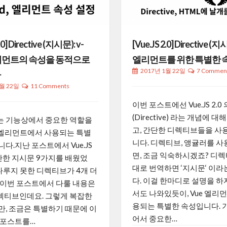
.0] Directive (지시문): v-
[Vue.JS 2.0] Directive (지
 엘리먼트의 속성을 동적으로
엘리먼트를 위한 특별한 
2017년 1월 22일
7 Commen
자
1월 22일
11 Comments
이번 포스트에선 Vue.JS 2.
(Directive) 라는 개념에 
 기능상에서 중요한 역할을
고, 간단한 디렉티브들을 
e 엘리먼트에서 사용되는 특별
니다. 디렉티브, 앵귤러를 
다.지난 포스트에서 Vue.JS
면, 조금 익숙하시겠죠? 디
간단한 지시문 9가지를 배웠었
대로 번역하면 ‘지시문‘ 이라
 다루지 못한 디렉티브가 4개 더
다. 이걸 한마디로 설명을 
 이번 포스트에서 다룰 내용은
서도 나와있듯이, Vue 엘리
 디렉티브인데요. 그렇게 복잡한
용되는 특별한 속성입니다. 
만, 조금은 특별하기 때문에 이
어서 중요한…
 포스트를…