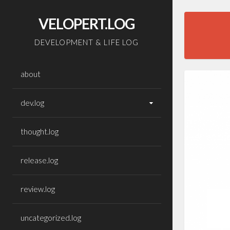
Skip
to
VELOPERT.LOG
content
DEVELOPMENT & LIFE LOG
about
dev.log
thought.log
release.log
review.log
uncategorized.log