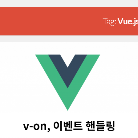
Tag:
Vue.j