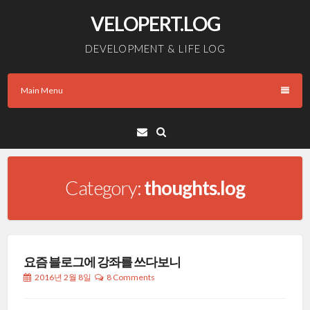
Skip
VELOPERT.LOG
to
content
DEVELOPMENT & LIFE LOG
Main Menu
Email
Category:
thoughts.log
요즘 블로그에 강좌를 쓰다보니
2016년 2월 8일
8 Comments